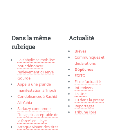
Dans la même
Actualité
rubrique
Brèves
Communiqués et
La Kabylie se mobilise
déclarations
pour dénoncer
Dépêches
l’enlèvement d’Hervé
EDITO
Gourdel
Fil de l’actualité
Appel à une grande
Interviews
manifestation à Tripoli
La Une
Condoléances à Rachid
Lu dans la presse
Ali-Yahia
Reportages
Sarkozy condamne
Tribune libre
"l’usage inacceptable de
la force" en Libye
Attaque visant des sites