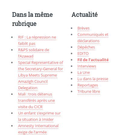
Dans la même
Actualité
rubrique
Brèves
Communiqués et
RIF : La répression ne
déclarations
faiblit pas
Dépêches
R&PS solidaire de
EDITO
l’Azawad
Fil de l’actualité
Special Representative of
Interviews
the Secretary-General for
La Une
Libya Meets Supreme
Lu dans la presse
Amazigh Council
Reportages
Delegation
Tribune libre
Mali : trois détenus
transférés après une
visite du CICR
Un enfant s’exprime sur
la situation à Imider
Amnesty International
exige de l’armée