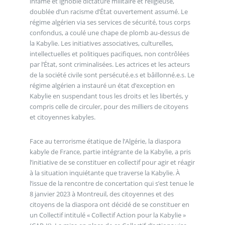
infâme et ignoble dictature militaire et religieuse,
doublée d’un racisme d’État ouvertement assumé. Le
régime algérien via ses services de sécurité, tous corps
confondus, a coulé une chape de plomb au-dessus de
la Kabylie. Les initiatives associatives, culturelles,
intellectuelles et politiques pacifiques, non contrôlées
par l’État, sont criminalisées. Les actrices et les acteurs
de la société civile sont persécuté.e.s et bâillonné.e.s. Le
régime algérien a instauré un état d’exception en
Kabylie en suspendant tous les droits et les libertés, y
compris celle de circuler, pour des milliers de citoyens
et citoyennes kabyles.
Face au terrorisme étatique de l’Algérie, la diaspora
kabyle de France, partie intégrante de la Kabylie, a pris
l’initiative de se constituer en collectif pour agir et réagir
à la situation inquiétante que traverse la Kabylie. À
l’issue de la rencontre de concertation qui s’est tenue le
8 janvier 2023 à Montreuil, des citoyennes et des
citoyens de la diaspora ont décidé de se constituer en
un Collectif intitulé « Collectif Action pour la Kabylie »