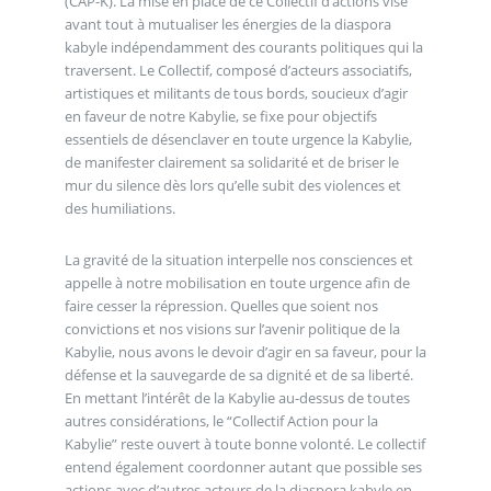
(CAP-K). La mise en place de ce Collectif d’actions vise
avant tout à mutualiser les énergies de la diaspora
kabyle indépendamment des courants politiques qui la
traversent. Le Collectif, composé d’acteurs associatifs,
artistiques et militants de tous bords, soucieux d’agir
en faveur de notre Kabylie, se fixe pour objectifs
essentiels de désenclaver en toute urgence la Kabylie,
de manifester clairement sa solidarité et de briser le
mur du silence dès lors qu’elle subit des violences et
des humiliations.
La gravité de la situation interpelle nos consciences et
appelle à notre mobilisation en toute urgence afin de
faire cesser la répression. Quelles que soient nos
convictions et nos visions sur l’avenir politique de la
Kabylie, nous avons le devoir d’agir en sa faveur, pour la
défense et la sauvegarde de sa dignité et de sa liberté.
En mettant l’intérêt de la Kabylie au-dessus de toutes
autres considérations, le “Collectif Action pour la
Kabylie” reste ouvert à toute bonne volonté. Le collectif
entend également coordonner autant que possible ses
actions avec d’autres acteurs de la diaspora kabyle en