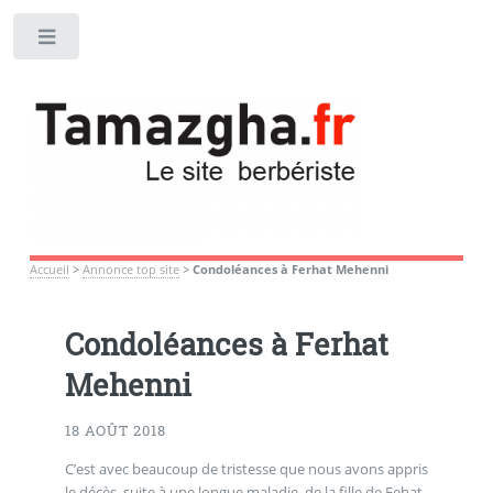
Toggle
Accueil
>
Annonce top site
>
Condoléances à Ferhat Mehenni
Condoléances à Ferhat
Mehenni
18 AOÛT 2018
C’est avec beaucoup de tristesse que nous avons appris
le décès, suite à une longue maladie, de la fille de Fehat