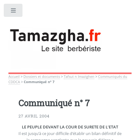
Toggle
Accueil
>
Dossiers et documents
>
Tafsut n Imazighen
>
Communiqués du
CDDCA
>
Communiqué n° 7
Communiqué n° 7
27 AVRIL 2004
LE PEUPLE DEVANT LA COUR DE SURETE DE L’ETAT
Il est jusqu’à ce jour difficile d’établir un bilan définitif de
la campagne sanglante que le pouvoir d’Alger a