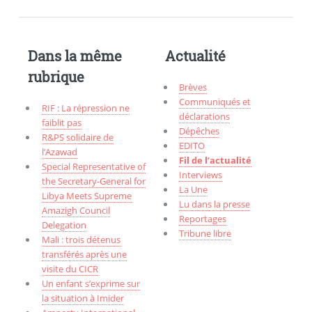
Dans la même
Actualité
rubrique
Brèves
Communiqués et
RIF : La répression ne
déclarations
faiblit pas
Dépêches
R&PS solidaire de
EDITO
l’Azawad
Fil de l’actualité
Special Representative of
Interviews
the Secretary-General for
La Une
Libya Meets Supreme
Lu dans la presse
Amazigh Council
Reportages
Delegation
Tribune libre
Mali : trois détenus
transférés après une
visite du CICR
Un enfant s’exprime sur
la situation à Imider