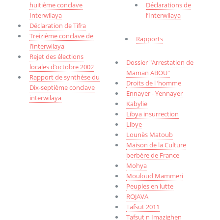
huitième conclave
Déclarations de
Interwilaya
l’Interwilaya
Déclaration de Tifra
Treizième conclave de
Rapports
l’Interwilaya
Rejet des élections
Dossier "Arrestation de
locales d’octobre 2002
Maman ABOU"
Rapport de synthèse du
Droits de l ’homme
Dix-septième conclave
Ennayer - Yennayer
interwilaya
Kabylie
Libya insurrection
Libye
Lounès Matoub
Maison de la Culture
berbère de France
Mohya
Mouloud Mammeri
Peuples en lutte
ROJAVA
Tafsut 2011
Tafsut n Imazighen