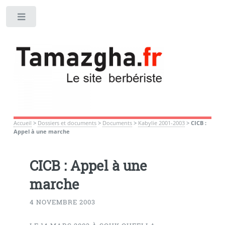
Toggle
Accueil
>
Dossiers et documents
>
Documents
>
Kabylie 2001-2003
>
CICB :
Appel à une marche
CICB : Appel à une
marche
4 NOVEMBRE 2003