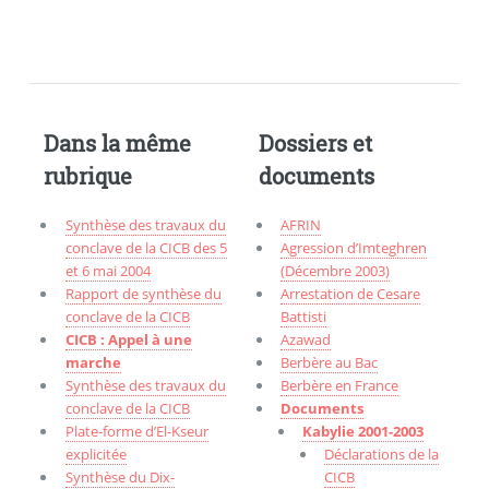
Dans la même
Dossiers et
rubrique
documents
Synthèse des travaux du
AFRIN
conclave de la CICB des 5
Agression d’Imteghren
et 6 mai 2004
(Décembre 2003)
Rapport de synthèse du
Arrestation de Cesare
conclave de la CICB
Battisti
CICB : Appel à une
Azawad
marche
Berbère au Bac
Synthèse des travaux du
Berbère en France
conclave de la CICB
Documents
Plate-forme d’El-Kseur
Kabylie 2001-2003
explicitée
Déclarations de la
Synthèse du Dix-
CICB