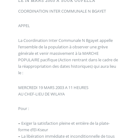
LE 14 MARS 2003 À SOUK OUFELLA
COORDINATION INTER COMMUNALE N BGAYET
APPEL
La Coordination Inter Communale N Bgayet appelle
l’ensemble de la population à observer une grève
générale et venir massivement à la MARCHE
POPULAIRE pacifique (Action rentrant dans le cadre de
la réappropriation des dates historiques) qui aura lieu
le :
MERCREDI 19 MARS 2003 A 11 HEURES
AU CHEF-LIEU DE WILAYA
Pour :
–
Exiger la satisfaction pleine et entière de la plate-
forme d’El-Kseur
–
La libération immédiate et inconditionnelle de tous