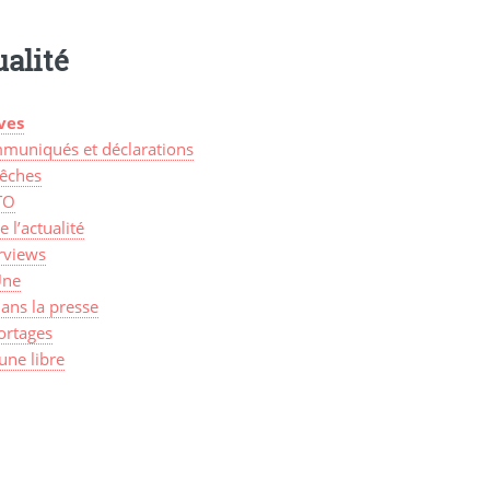
alité
ves
muniqués et déclarations
êches
TO
de l’actualité
rviews
Une
ans la presse
ortages
une libre