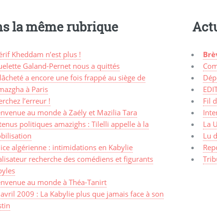
s la même rubrique
Actu
rif Kheddam n’est plus !
Brè
elette Galand-Pernet nous a quittés
Com
lâcheté a encore une fois frappé au siège de
Dép
mazgha à Paris
EDI
rchez l’erreur !
Fil 
envenue au monde à Zaély et Mazilia Tara
Inte
enus politiques amazighs : Tilelli appelle à la
La 
bilisation
Lu d
ice algérienne : intimidations en Kabylie
Rep
lisateur recherche des comédiens et figurants
Trib
byles
envenue au monde à Théa-Tanirt
avril 2009 : La Kabylie plus que jamais face à son
tin