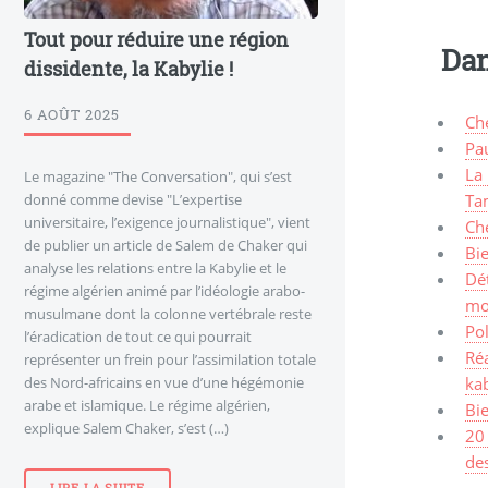
Tout pour réduire une région
Dan
dissidente, la Kabylie !
6 AOÛT 2025
Ché
Pau
La 
Le magazine "The Conversation", qui s’est
donné comme devise "L’expertise
Ta
universitaire, l’exigence journalistique", vient
Che
de publier un article de Salem de Chaker qui
Bi
analyse les relations entre la Kabylie et le
Dét
régime algérien animé par l’idéologie arabo-
mo
musulmane dont la colonne vertébrale reste
Pol
l’éradication de tout ce qui pourrait
Réa
représenter un frein pour l’assimilation totale
des Nord-africains en vue d’une hégémonie
ka
arabe et islamique. Le régime algérien,
Bi
explique Salem Chaker, s’est (…)
20 
des