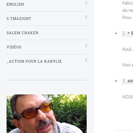
Félic
ENGLISH
da ne
lhou
S TMAZIGHT
2.
> 
SALEM CHAKER
VIDÉOS
Azul 
_ACTION POUR LA KABYLIE
Voir 
3.
az
AZUL