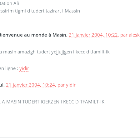
itation Ali
ssirim tigmi d tudert tazirart i Massin
Bienvenue au monde à Masin,
21 janvier 2004, 10:22
,
par
ales
a masin amazigh tudert yejjujjgen i kecc d tfamilt-ik
en ligne :
yidir
ul,
21 janvier 2004, 10:24
,
par
yidir
 A MASIN TUDERT IGERZEN I KECC D TFAMILT-IK