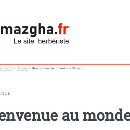
Actualité
>
Brèves
>
Bienvenue au monde à Masin
ANCE
envenue au monde