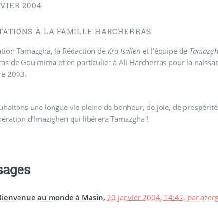
VIER 2004
ITATIONS À LA FAMILLE HARCHERRAS
ation Tamazgha, la Rédaction de
Kra Isallen
et l’équipe de
Tamazgh
as de Goulmima et en particulier à Ali Harcherras pour la naiss
e 2003.
haitons une longue vie pleine de bonheur, de joie, de prospérité 
nération d’Imazighen qui libérera Tamazgha !
sages
Bienvenue au monde à Masin,
20 janvier 2004, 14:47
,
par
azerg