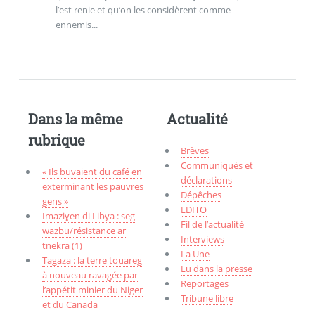
l’est renie et qu’on les considèrent comme
ennemis...
Dans la même
Actualité
rubrique
Brèves
Communiqués et
« Ils buvaient du café en
déclarations
exterminant les pauvres
Dépêches
gens »
EDITO
Imaziɣen di Libya : seg
Fil de l’actualité
wazbu/résistance ar
Interviews
tnekra (1)
La Une
Tagaza : la terre touareg
Lu dans la presse
à nouveau ravagée par
Reportages
l’appétit minier du Niger
Tribune libre
et du Canada