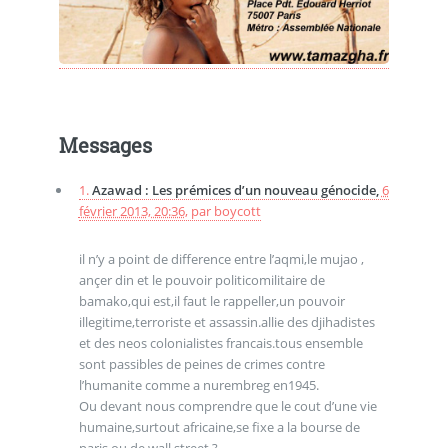
Messages
1.
Azawad : Les prémices d’un nouveau génocide,
6
février 2013, 20:36
,
par
boycott
il n’y a point de difference entre l’aqmi,le mujao ,
ançer din et le pouvoir politicomilitaire de
bamako,qui est,il faut le rappeller,un pouvoir
illegitime,terroriste et assassin.allie des djihadistes
et des neos colonialistes francais.tous ensemble
sont passibles de peines de crimes contre
l’humanite comme a nurembreg en1945.
Ou devant nous comprendre que le cout d’une vie
humaine,surtout africaine,se fixe a la bourse de
paris ou de wall street ?