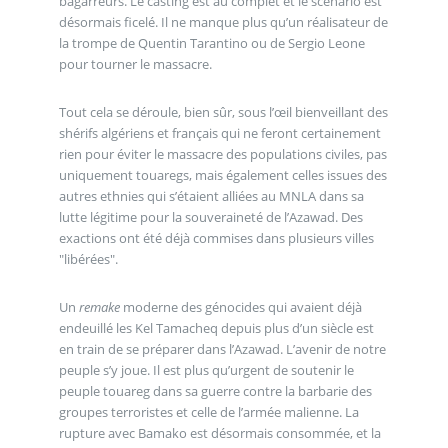
bagarreurs. Le casting est au complet et le scénario est
désormais ficelé. Il ne manque plus qu’un réalisateur de
la trompe de Quentin Tarantino ou de Sergio Leone
pour tourner le massacre.
Tout cela se déroule, bien sûr, sous l’œil bienveillant des
shérifs algériens et français qui ne feront certainement
rien pour éviter le massacre des populations civiles, pas
uniquement touaregs, mais également celles issues des
autres ethnies qui s’étaient alliées au MNLA dans sa
lutte légitime pour la souveraineté de l’Azawad. Des
exactions ont été déjà commises dans plusieurs villes
"libérées".
Un
remake
moderne des génocides qui avaient déjà
endeuillé les Kel Tamacheq depuis plus d’un siècle est
en train de se préparer dans l’Azawad. L’avenir de notre
peuple s’y joue. Il est plus qu’urgent de soutenir le
peuple touareg dans sa guerre contre la barbarie des
groupes terroristes et celle de l’armée malienne. La
rupture avec Bamako est désormais consommée, et la