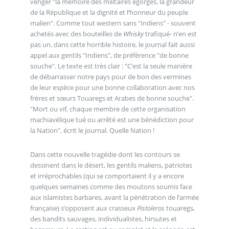
venger "la mémoire des militaires égorgés, la grandeur
de la République et la dignité et l’honneur du peuple
malien". Comme tout western sans "Indiens" - souvent
achetés avec des bouteilles de
Whisky
trafiqué- n’en est
pas un, dans cette horrible histoire, le journal fait aussi
appel aux gentils "Indiens", de préférence "de bonne
souche". Le texte est très clair : "C’est la seule manière
de débarrasser notre pays pour de bon des vermines
de leur espèce pour une bonne collaboration avec nos
frères et sœurs Touaregs et Arabes de bonne souche".
"Mort ou vif, chaque membre de cette organisation
machiavélique tué ou arrêté est une bénédiction pour
la Nation", écrit le journal. Quelle Nation !
Dans cette nouvelle tragédie dont les contours se
dessinent dans le désert, les gentils maliens, patriotes
et irréprochables (qui se comportaient il y a encore
quelques semaines comme des moutons soumis face
aux islamistes barbares, avant la pénétration de l’armée
française) s’opposent aux crasseux
Pistoleros
touaregs,
des bandits sauvages, individualistes, hirsutes et