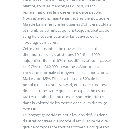
Raté, la France, est une grande Nation, elle verra
bientot, tous les mensonges ourdis, visant
l’extermnation et le muselement de ce peuple.
Nous attendons maintenant et très bientot, que le
Mali de lui même livre les dizaines d’officiers, soldats
et membres de milices qui ont toujours abattus de
sang froid et sans sourciller les pauvres civils
Touaregs et maures.
Cette composante ethnique est la seule qui
dimunue dans les statistiques 10,2 % en 1950,
aujourd’hui ils sont 10% nous dit)on, où sont passés
les 0,2%(soit 360 000 personnes). Alors que la
croissance normale et moyenne de la populaton au
Mali est de 4,5%. Elle faisait plus de 50% de la
population au Nord (Azawad) et plus de 10% c’est
dire plus importante que beaucoup d’ethnies au
Mali et on rabache toujours, ils sont minoritaires,
dans la volonté de les mettre dans leurs droits, ça
c’est Oui.
Le langage génocidaire nous l’avions déjà vu dans
d’autres contrées du monde. Il est illusoire de dire
qu’une composante sont ces citoyen alors que l’on