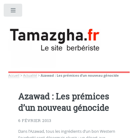
Toggle
Accueil
>
Actualité
>
Azawad : Les prémices d’un nouveau génocide
Azawad : Les prémices
d’un nouveau génocide
6 FÉVRIER 2013
Dans l’Azawad, tous les ingrédients d’un bon Western
Spaghetti sont désormais réunis : un désert aux