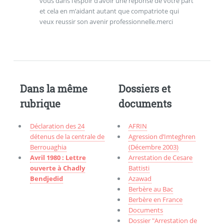
vous dans l’espoir d’avoir une réponse de votre part
et cela en m’aidant autant que compatriote qui
veux reussir son avenir professionnelle.merci
Dans la même
Dossiers et
rubrique
documents
Déclaration des 24
AFRIN
détenus de la centrale de
Agression d’Imteghren
Berrouaghia
(Décembre 2003)
Avril 1980 : Lettre
Arrestation de Cesare
ouverte à Chadly
Battisti
Bendjedid
Azawad
Berbère au Bac
Berbère en France
Documents
Dossier "Arrestation de