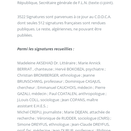
République, Secrétaire générale de F.L.N. (texte ci-joint).
3522 Signatures sont parvenues à ce jour au C.D.D.C.A.
dont seules 512 signatures françaises sont rendues
publiques. Le reste, algériennes, ne pouvant être
publiées.
Parmi les signatures recueillies :
Madeleine AKSEHAD Dr. Littéraire ; Marie Annick
BERRIAT , chanteuse ; Hervé BOKOBZA, psychiatre ;
Christian BROMBERGER, ethnologue ; Jeanne
BRUNSCHWIG, professeur ; Dominique CASAJUS,
chercheur ; Emmanuel CAUCHOIS, médecin ; Pierre
GAZALI, médecin ; Paul COATALEN, anthropologue ;
J.Louis COLL, sociologue ; Jean COPANS, maître
assistant E.H.E.S. ;
Michel CREPU, journaliste ; Marie DEJEAN, attachée de
recherche ; Véronique de RUDDER, sociologue (CNRS) ;
Simone DREYFUS, ethnologue ; Jean-Claude DREYFUS,
prof. fac. médecine ; Jean DURUP, professeur ; Philippe