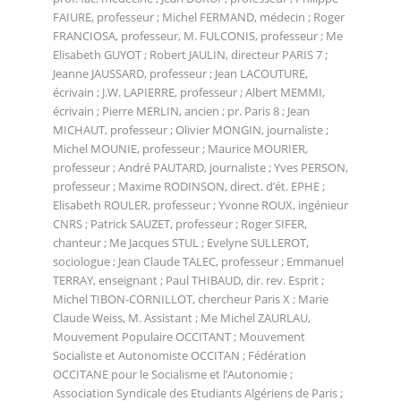
FAIURE, professeur ; Michel FERMAND, médecin ; Roger
FRANCIOSA, professeur, M. FULCONIS, professeur ; Me
Elisabeth GUYOT ; Robert JAULIN, directeur PARIS 7 ;
Jeanne JAUSSARD, professeur ; Jean LACOUTURE,
écrivain ; J.W. LAPIERRE, professeur ; Albert MEMMI,
écrivain ; Pierre MERLIN, ancien ; pr. Paris 8 ; Jean
MICHAUT, professeur ; Olivier MONGIN, journaliste ;
Michel MOUNIE, professeur ; Maurice MOURIER,
professeur ; André PAUTARD, journaliste ; Yves PERSON,
professeur ; Maxime RODINSON, direct. d’ét. EPHE ;
Elisabeth ROULER, professeur ; Yvonne ROUX, ingénieur
CNRS ; Patrick SAUZET, professeur ; Roger SIFER,
chanteur ; Me Jacques STUL ; Evelyne SULLEROT,
sociologue ; Jean Claude TALEC, professeur ; Emmanuel
TERRAY, enseignant ; Paul THIBAUD, dir. rev. Esprit ;
Michel TIBON-CORNILLOT, chercheur Paris X ; Marie
Claude Weiss, M. Assistant ; Me Michel ZAURLAU,
Mouvement Populaire OCCITANT ; Mouvement
Socialiste et Autonomiste OCCITAN ; Fédération
OCCITANE pour le Socialisme et l’Autonomie ;
Association Syndicale des Etudiants Algériens de Paris ;