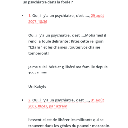
un psychiatre dans la foule ?
1.
Oui, il y’a un psychiatre , c’est ....,
29 août
2007, 18:36
Oui, il y’a un psychiatre , c’est ....Mohamed il
rend la foule délirante : Kitez cette religion
"IZlam " et les chaines , toutes vos chaine
tomberont !
Je me suis libéré et g libéré ma famille depuis
1992 !!!!!!!!!
Un Kabyle
2.
Oui, il y’a un psychiatre , c’est ....,
31 août
2007, 06:47
,
par
azrem
l’essentiel est de libérer les militants qui se
trouvent dans les géoles du pouvoir marocain.