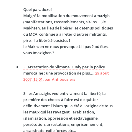
Quel paradoxe !
Malgré la mobilisation du mouvement amazigh
(manifestations, rassemblements, sit-ins....)le
Makhzen, au lieu de libérer les détenus politiques
du MCA, continue à arrêter d’autres militants.
pire, il a libéré 5 basistes !
le Makhzen ne nous provoque-t-il pas ? où êtes-
vous Imazighen ?
3.
Arrestation de Slimane Oualy par la police
marocaine : une provocation de plus...,
29 août
2007, 15:01
,
par
Antibousiers
Si les Amazighs veulent vraiment la liberté, la
première des choses à faire est de quitter
définitivement l’islam qui a été à l’origine de tous
les maux qui les ravagent : arabisation,
islamisation, oppression et esclavagisme,
persécution, arrestations, emprisonnement,
assassinats, exile forcés etc...