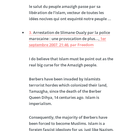
le salut du peuple amazigh passe par sa
libération de l’islam, vecteur de toutes les
idées nocives qui ont esquinté notre peuple ...
3.
Arrestation de Slimane Oualy par la police
marocaine : une provocation de plus...,
1er
septembre 2007, 21:46
,
par
Freedom
I do believe that Islam must be point out as the
real big curse for the Amazigh people.
Berbers have been invaded by Islamists
terrorist hordes which colonized their land,
Tamazgha, since the death of the Berber
Queen Dihya, 14 centuries ago. Islam is
imperialism.
Consequently, the majority of Berbers have
been forced to become Muslims. Islam is a
foreign fascist ideology for us, just like Nazism.