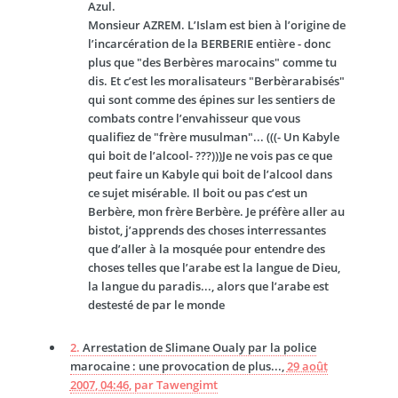
Azul.
Monsieur AZREM. L’Islam est bien à l’origine de
l’incarcération de la BERBERIE entière - donc
plus que "des Berbères marocains" comme tu
dis. Et c’est les moralisateurs "Berbèrarabisés"
qui sont comme des épines sur les sentiers de
combats contre l’envahisseur que vous
qualifiez de "frère musulman"... (((- Un Kabyle
qui boit de l’alcool- ???)))Je ne vois pas ce que
peut faire un Kabyle qui boit de l’alcool dans
ce sujet misérable. Il boit ou pas c’est un
Berbère, mon frère Berbère. Je préfère aller au
bistot, j’apprends des choses interressantes
que d’aller à la mosquée pour entendre des
choses telles que l’arabe est la langue de Dieu,
la langue du paradis..., alors que l’arabe est
destesté de par le monde
2.
Arrestation de Slimane Oualy par la police
marocaine : une provocation de plus...,
29 août
2007, 04:46
,
par
Tawengimt