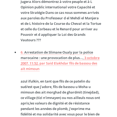
Jugera Alors démontrez à votre peuple et à L
Opinion public international votre Capacité et
votre Stratégie Dans ce cas nous sommes arrivés
aux paroles du Professeur d el Mehdi el Manjera
et de L histoire de la Course du Cheval et la Tortue
et celle du Corbeau et le Renard pour arriver au
Pouvoir et d appliquer la Loi des Grands
Vautours ???
6.
Arrestation de Slimane Oualy par la police
marocaine : une provocation de plus...,
3 octobre
2007, 11:52
,
par
Said Elakhdar fils de bassou des
ait mimoun
azul ifulkin, en tant que fils de ce patelin du
sud/est que j’adore, fils de bassou u Moha u
mimoun des ait morghad de ghardmit (tinejdad),
ce village (tizi n’imnayen) ou nos ailleuls nous ont
apris,les valeurs de dignité et de résistance
pendant les années de plomb, j’exprime ma
fidèlité et ma solidarité avec vous pour le bien de