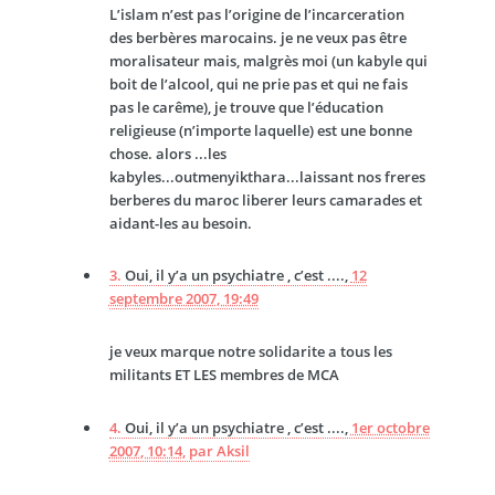
L’islam n’est pas l’origine de l’incarceration
des berbères marocains. je ne veux pas être
moralisateur mais, malgrès moi (un kabyle qui
boit de l’alcool, qui ne prie pas et qui ne fais
pas le carême), je trouve que l’éducation
religieuse (n’importe laquelle) est une bonne
chose. alors ...les
kabyles...outmenyikthara...laissant nos freres
berberes du maroc liberer leurs camarades et
aidant-les au besoin.
3.
Oui, il y’a un psychiatre , c’est ....,
12
septembre 2007, 19:49
je veux marque notre solidarite a tous les
militants ET LES membres de MCA
4.
Oui, il y’a un psychiatre , c’est ....,
1er octobre
2007, 10:14
,
par
Aksil