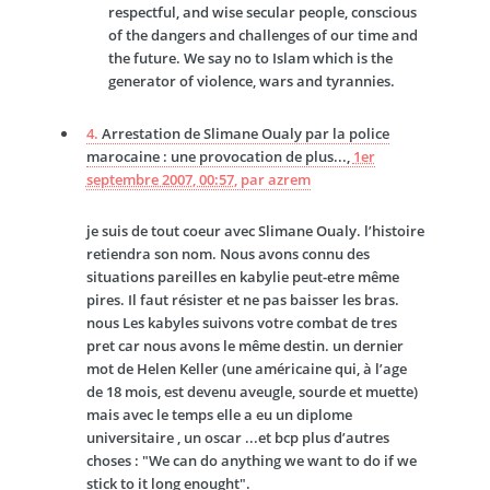
respectful, and wise secular people, conscious
of the dangers and challenges of our time and
the future. We say no to Islam which is the
generator of violence, wars and tyrannies.
4.
Arrestation de Slimane Oualy par la police
marocaine : une provocation de plus...,
1er
septembre 2007, 00:57
,
par
azrem
je suis de tout coeur avec Slimane Oualy. l’histoire
retiendra son nom. Nous avons connu des
situations pareilles en kabylie peut-etre même
pires. Il faut résister et ne pas baisser les bras.
nous Les kabyles suivons votre combat de tres
pret car nous avons le même destin. un dernier
mot de Helen Keller (une américaine qui, à l’age
de 18 mois, est devenu aveugle, sourde et muette)
mais avec le temps elle a eu un diplome
universitaire , un oscar ...et bcp plus d’autres
choses : "We can do anything we want to do if we
stick to it long enought".