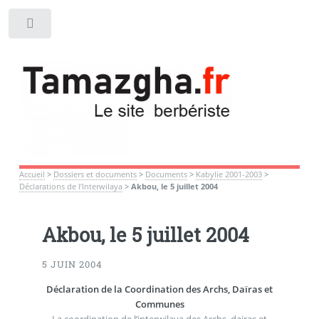
Toggle
Accueil
>
Dossiers et documents
>
Documents
>
Kabylie 2001-2003
>
Déclarations de l’Interwilaya
>
Akbou, le 5 juillet 2004
Akbou, le 5 juillet 2004
5 JUIN 2004
Déclaration de la Coordination des Archs, Daïras et
Communes
La coordination de l’interwilaya des Archs, dairas et