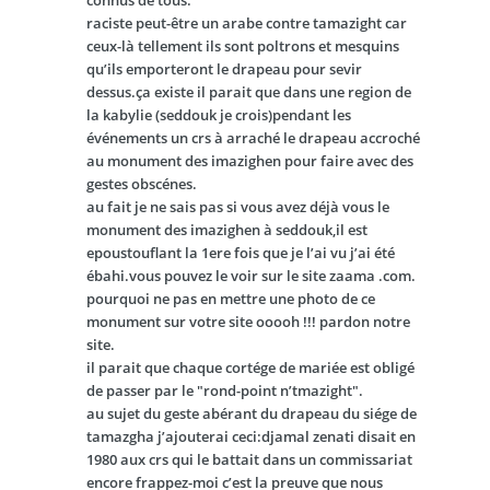
connus de tous.
raciste peut-être un arabe contre tamazight car
ceux-là tellement ils sont poltrons et mesquins
qu’ils emporteront le drapeau pour sevir
dessus.ça existe il parait que dans une region de
la kabylie (seddouk je crois)pendant les
événements un crs à arraché le drapeau accroché
au monument des imazighen pour faire avec des
gestes obscénes.
au fait je ne sais pas si vous avez déjà vous le
monument des imazighen à seddouk,il est
epoustouflant la 1ere fois que je l’ai vu j’ai été
ébahi.vous pouvez le voir sur le site zaama .com.
pourquoi ne pas en mettre une photo de ce
monument sur votre site ooooh !!! pardon notre
site.
il parait que chaque cortége de mariée est obligé
de passer par le "rond-point n’tmazight".
au sujet du geste abérant du drapeau du siége de
tamazgha j’ajouterai ceci:djamal zenati disait en
1980 aux crs qui le battait dans un commissariat
encore frappez-moi c’est la preuve que nous