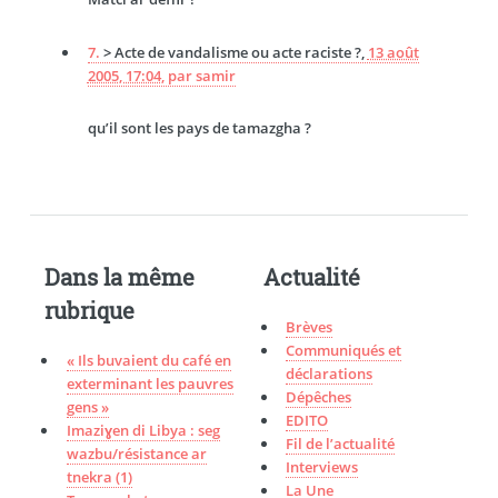
7.
> Acte de vandalisme ou acte raciste ?,
13 août
2005, 17:04
,
par
samir
qu’il sont les pays de tamazgha ?
Dans la même
Actualité
rubrique
Brèves
Communiqués et
« Ils buvaient du café en
déclarations
exterminant les pauvres
Dépêches
gens »
EDITO
Imaziɣen di Libya : seg
Fil de l’actualité
wazbu/résistance ar
Interviews
tnekra (1)
La Une