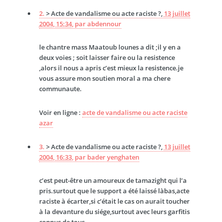
2.
> Acte de vandalisme ou acte raciste ?,
13 juillet
2004, 15:34
,
par
abdennour
le chantre mass Maatoub lounes a dit ;il y en a
deux voies ; soit laisser faire ou la resistence
,alors il nous a apris c’est mieux la resistence.je
vous assure mon soutien moral a ma chere
communaute.
Voir en ligne :
acte de vandalisme ou acte raciste
azar
3.
> Acte de vandalisme ou acte raciste ?,
13 juillet
2004, 16:33
,
par
bader yenghaten
c’est peut-être un amoureux de tamazight qui l’a
pris.surtout que le support a été laissé làbas,acte
raciste à écarter,si c’était le cas on aurait toucher
à la devanture du siége,surtout avec leurs garfitis