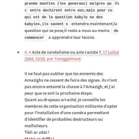
ils
grande muettes (les generaux) malgres qu
s
entre dechirent entre eux,mais pour ce
qui est de la question kabyle ou des
entendre.maintenant,la
kabyles,ils savent s
question qui se pose,il reste a nous au moins
de
a apprendre leur lecons.
commencer
6.
> Acte de vandalisme ou acte raciste ?,
17 juillet
2004, 14:05
,
par
Taseggelmast
Il ne faut pas oublier que les ennemis des
Amazighs ne cessent de faire des signes. Ils n’ont
pas encore entamé la chasse à l’Amazigh, et j’ai
peur que ce soit la prochaine étape.
Quant au drapeau arraché, je conseille les
membres de cette organisation militante d’opter
pour l’installation d’une caméra permettant
d’identifier de probables destructeurs ou
malfaiteurs.
Tikli ar zdat !
Matci ar deffir !