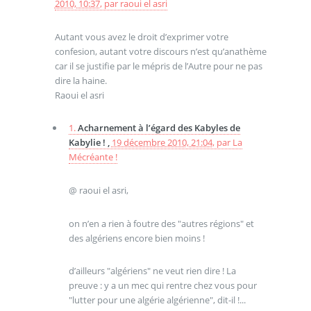
2010, 10:37
,
par
raoui el asri
Autant vous avez le droit d’exprimer votre
confesion, autant votre discours n’est qu’anathème
car il se justifie par le mépris de l’Autre pour ne pas
dire la haine.
Raoui el asri
1.
Acharnement à l’égard des Kabyles de
Kabylie ! ,
19 décembre 2010, 21:04
,
par
La
Mécréante !
@ raoui el asri,
on n’en a rien à foutre des "autres régions" et
des algériens encore bien moins !
d’ailleurs "algériens" ne veut rien dire ! La
preuve : y a un mec qui rentre chez vous pour
"lutter pour une algérie algérienne", dit-il !...