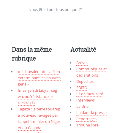
vous êtes tous fous ou quoi !?
Dans la même
Actualité
rubrique
Brèves
Communiqués et
« Ils buvaient du café en
déclarations
exterminant les pauvres
Dépêches
gens »
EDITO
Imaziɣen di Libya : seg
Fil de l’actualité
wazbu/résistance ar
Interviews
tnekra (1)
La Une
Tagaza : la terre touareg
Lu dans la presse
à nouveau ravagée par
Reportages
l’appétit minier du Niger
Tribune libre
et du Canada