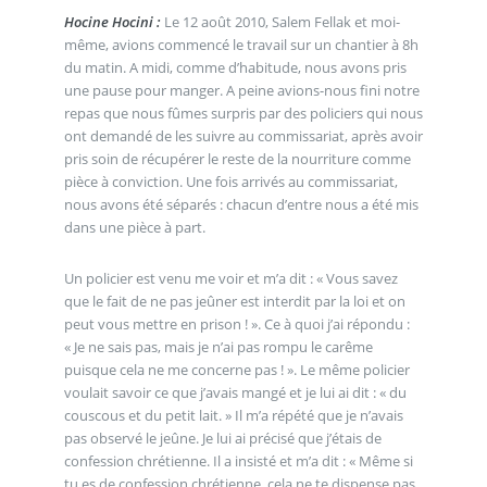
Hocine Hocini :
Le 12 août 2010, Salem Fellak et moi-
même, avions commencé le travail sur un chantier à 8h
du matin. A midi, comme d’habitude, nous avons pris
une pause pour manger. A peine avions-nous fini notre
repas que nous fûmes surpris par des policiers qui nous
ont demandé de les suivre au commissariat, après avoir
pris soin de récupérer le reste de la nourriture comme
pièce à conviction. Une fois arrivés au commissariat,
nous avons été séparés : chacun d’entre nous a été mis
dans une pièce à part.
Un policier est venu me voir et m’a dit : « Vous savez
que le fait de ne pas jeûner est interdit par la loi et on
peut vous mettre en prison ! ». Ce à quoi j’ai répondu :
« Je ne sais pas, mais je n’ai pas rompu le carême
puisque cela ne me concerne pas ! ». Le même policier
voulait savoir ce que j’avais mangé et je lui ai dit : « du
couscous et du petit lait. » Il m’a répété que je n’avais
pas observé le jeûne. Je lui ai précisé que j’étais de
confession chrétienne. Il a insisté et m’a dit : « Même si
tu es de confession chrétienne, cela ne te dispense pas