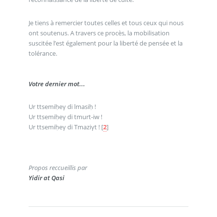
Je tiens à remercier toutes celles et tous ceux qui nous
ont soutenus. A travers ce procès, la mobilisation
suscitée l’est également pour la liberté de pensée et la
tolérance.
Votre dernier mot...
Ur ttsemiḥeγ di lmasiḥ !
Ur ttsemiḥeγ di tmurt-iw !
Ur ttsemiḥeγ di Tmaziγt !
[
2
]
Propos reccueillis par
Yidir at Qasi