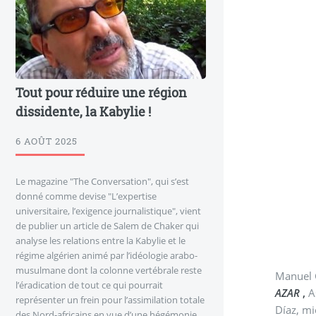
Tout pour réduire une région
dissidente, la Kabylie !
6 AOÛT 2025
Le magazine "The Conversation", qui s’est
donné comme devise "L’expertise
universitaire, l’exigence journalistique", vient
de publier un article de Salem de Chaker qui
analyse les relations entre la Kabylie et le
régime algérien animé par l’idéologie arabo-
musulmane dont la colonne vertébrale reste
Manuel G
l’éradication de tout ce qui pourrait
AZAR
,
Asoci
représenter un frein pour l’assimilation totale
Díaz, miembro del Comité Nacional y Responsable de Relaciones In
des Nord-africains en vue d’une hégémonie