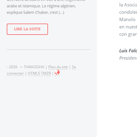
arabe et islamique. Le régime algérien,
condolen
explique Salem Chaker, s’est (…)
Manolo Gonzál
en nuestra memoria y su compromiso será ejemplo para seguir defendiendo los objetivos y los
LIRE LA SUITE
con gra
Luis Fal
Presiden
- 2026 — TAMAZGHA |
Plan du site
|
Se
connecter
|
HTML5 TMZR
|