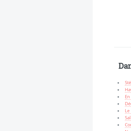
Dan
Sté
Haw
En 
Déc
Le 
Sa
Co