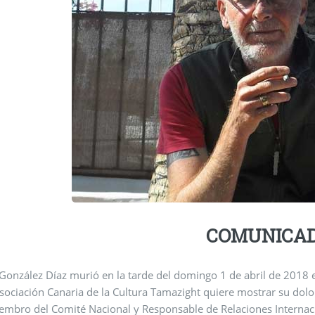
COMUNICA
onzález Díaz murió en la tarde del domingo 1 de abril de 2018 en
ación Canaria de la Cultura Tamazight quiere mostrar su dolor y su pesar por el fallecimiento de Manuel González
ternaciones de FREPIC-AWANYAK, uno de los Fundadores de