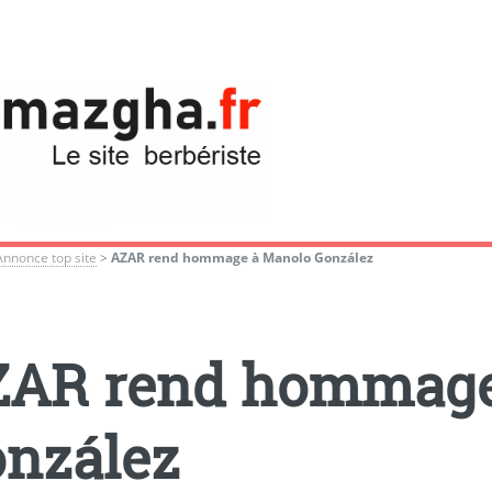
Annonce top site
>
AZAR rend hommage à Manolo González
ZAR rend hommage
nzález