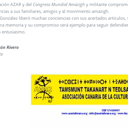
la Asociación AZAR y del
Congreso Mundial Amazigh
y militante comprometido con la libertad de Canarias ; 
cias a sus familiares, amigos y al movimiento amazigh.
ez liberó muchas conciencias con sus acertados artículos, sus opiniones y su buen hacer, esa obra perma
 principios por los que trabajó
n entusiasmo.
cón Rivero
te