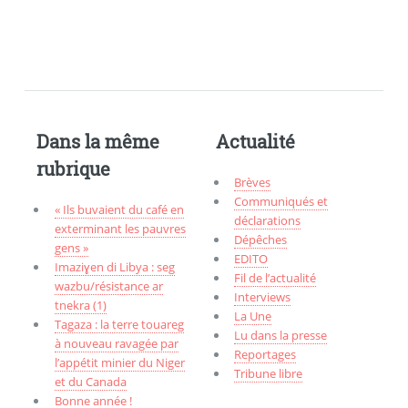
Dans la même
Actualité
rubrique
Brèves
Communiqués et
« Ils buvaient du café en
déclarations
exterminant les pauvres
Dépêches
gens »
EDITO
Imaziɣen di Libya : seg
Fil de l’actualité
wazbu/résistance ar
Interviews
tnekra (1)
La Une
Tagaza : la terre touareg
Lu dans la presse
à nouveau ravagée par
Reportages
l’appétit minier du Niger
Tribune libre
et du Canada
Bonne année !