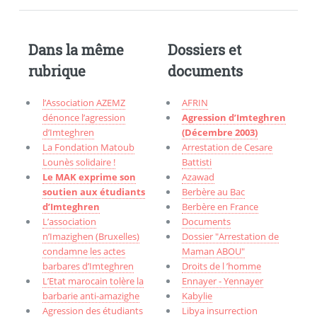
Dans la même
Dossiers et
rubrique
documents
l’Association AZEMZ
AFRIN
dénonce l’agression
Agression d’Imteghren
d’Imteghren
(Décembre 2003)
La Fondation Matoub
Arrestation de Cesare
Lounès solidaire !
Battisti
Le MAK exprime son
Azawad
soutien aux étudiants
Berbère au Bac
d’Imteghren
Berbère en France
L’association
Documents
n’Imazighen (Bruxelles)
Dossier "Arrestation de
condamne les actes
Maman ABOU"
barbares d’Imteghren
Droits de l ’homme
L’Etat marocain tolère la
Ennayer - Yennayer
barbarie anti-amazighe
Kabylie
Agression des étudiants
Libya insurrection