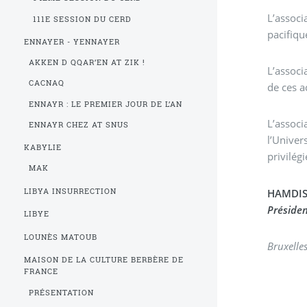
L’associ
111E SESSION DU CERD
pacifiqu
ENNAYER - YENNAYER
AKKEN D QQAR’EN AT ZIK !
L’associ
CACNAQ
de ces a
ENNAYR : LE PREMIER JOUR DE L’AN
L’association cult
ENNAYR CHEZ AT SNUS
l’Univer
KABYLIE
privilég
MAK
HAMDIS 
LIBYA INSURRECTION
Présiden
LIBYE
LOUNÈS MATOUB
MAISON DE LA CULTURE BERBÈRE DE
FRANCE
PRÉSENTATION