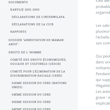
s’est dé
DOCUMENTS
probabl
KABYLIE 2001-2003
organisé
DÉCLARATIONS DE L’INTERWILAYA
DÉCLARATIONS DE LA CICB
Les sabr
plusieur
RAPPORTS
l’échelle de la 
DOSSIER "ARRESTATION DE MAMAN
son comb
ABOU"
DROITS DE L ’HOMME
Qui peut
COMITÉ DES DROITS ÉCONOMIQUES,
dans une
SOCIAUX ET CULTURELS (CESCR)
militan
COMITÉ POUR L’ÉLIMINATION DE LA
Pendant
DISCRIMINATION RACIALE (CERD)
qui supp
62EME SESSION DU CERD (NATIONS
illégali
UNIES)
Les auto
64ÈME SESSION DU CERD
grave : 
65EME SESSION DU CERD
implicat
94ÈME SESSION DU CERD