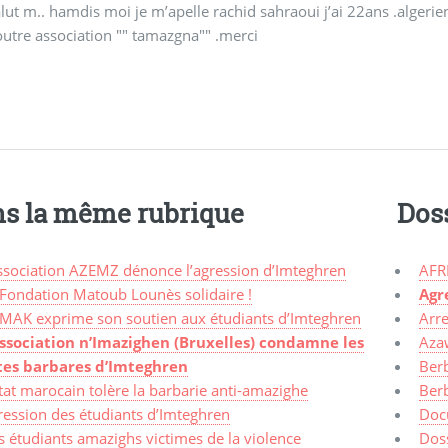
lut m.. hamdis moi je m’apelle rachid sahraoui j’ai 22ans .algerie
outre association "" tamazgna"" .merci
s la même rubrique
Dos
Association AZEMZ dénonce l’agression d’Imteghren
AFR
 Fondation Matoub Lounès solidaire !
Agr
 MAK exprime son soutien aux étudiants d’Imteghren
Arre
association n’Imazighen (Bruxelles) condamne les
Aza
tes barbares d’Imteghren
Ber
tat marocain tolère la barbarie anti-amazighe
Ber
ression des étudiants d’Imteghren
Doc
 étudiants amazighs victimes de la violence
Dos