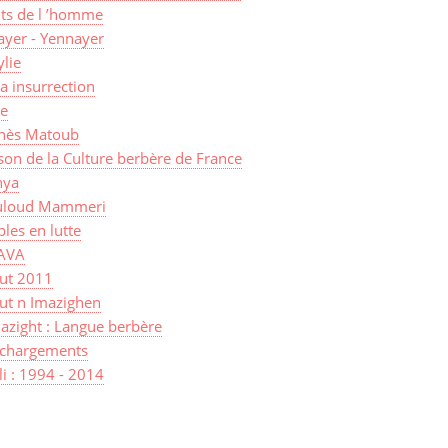
its de l ’homme
ayer - Yennayer
lie
a insurrection
ye
nès Matoub
on de la Culture berbère de France
ya
loud Mammeri
les en lutte
AVA
sut 2011
ut n Imazighen
azight : Langue berbère
échargements
lli : 1994 - 2014