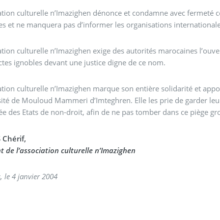
ation culturelle n’Imazighen dénonce et condamne avec fermeté c
es et ne manquera pas d’informer les organisations international
ation culturelle n’Imazighen exige des autorités marocaines l’ouv
ctes ignobles devant une justice digne de ce nom.
urelle n’Imazighen marque son entière solidarité et apporte son soutien total aux étudiants amazighs de
sité de Mouloud Mammeri d’Imteghren. Elle les prie de garder leur 
iée des Etats de non-droit, afin de ne pas tomber dans ce piège gr
Chérif,
t de l’association culturelle n’Imazighen
Bruxelles, le 4 janvier 2004