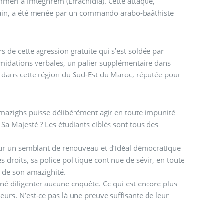
meri à Imteghrem (Errachidia). Cette attaque,
cain, a été menée par un commando arabo-baâthiste
s de cette agression gratuite qui s’est soldée par
timidations verbales, un palier supplémentaire dans
amazighs puisse délibérément agir en toute impunité
e Sa Majesté ? Les étudiants ciblés sont tous des
r un semblant de renouveau et d’idéal démocratique
s droits, sa police politique continue de sévir, en toute
me de son amazighité.
gné diligenter aucune enquête. Ce qui est encore plus
eurs. N’est-ce pas là une preuve suffisante de leur