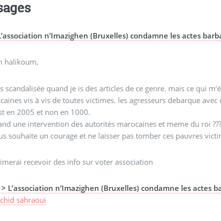
sages
L’association n’Imazighen (Bruxelles) condamne les actes bar
m halikoum,
is scandalisée quand je is des articles de ce genre. mais ce qui m’
aines vis à vis de toutes victimes. les agresseurs debarque avec 
st en 2005 et non en 1000.
nd une intervention des autorités marocaines et meme du roi ???
us souhaite un courage et ne laisser pas tomber ces pauvres vict
aimerai recevoir des info sur voter association
> L’association n’Imazighen (Bruxelles) condamne les actes 
achid sahraoui