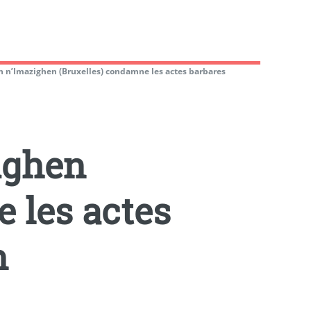
on n’Imazighen (Bruxelles) condamne les actes barbares
ighen
 les actes
n