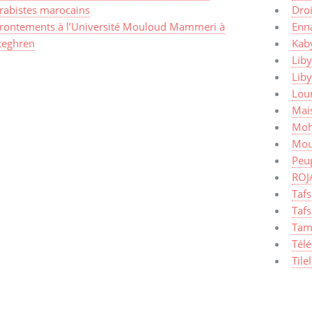
arabistes marocains
Dro
frontements à l’Université Mouloud Mammeri à
Enn
teghren
Kaby
Liby
Lib
Lou
Mais
Moh
Mou
Peup
ROJ
Taf
Tafs
Tam
Tél
Tile