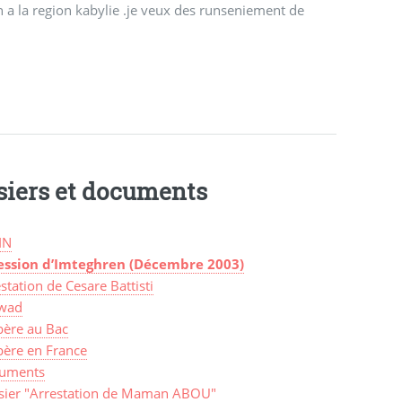
n a la region kabylie .je veux des runseniement de
siers et documents
IN
ession d’Imteghren (Décembre 2003)
station de Cesare Battisti
wad
bère au Bac
bère en France
uments
sier "Arrestation de Maman ABOU"