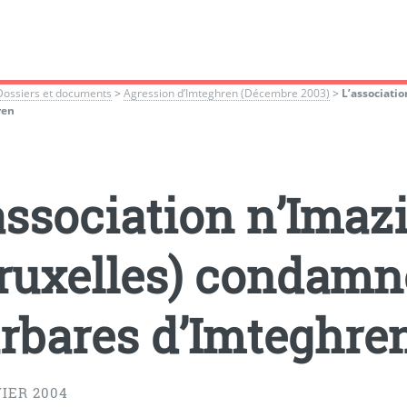
Dossiers et documents
>
Agression d’Imteghren (Décembre 2003)
>
L’associati
ren
association n’Imaz
ruxelles) condamne
rbares d’Imteghre
IER 2004