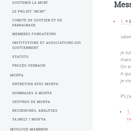
Mes
SOUTENIR LA MCBF
LE PROJET "MCBF"
1.
> 
COMITÉ DE SOUTIEN ET DE
PARRAINAGE
MEMBRES FONDATEURS
sale
INSTITUTIONS ET ASSOCIATIONS QUI
SOUTIENNENT
je su
STATUTS
maroc
On e
PROCÈS-VERBAUX
A qua
MOHYA
je vo
ENTRETIEN AVEC MOHYA
HOMMAGES À MOHYA
PS j’
OEUVRES DE MOHYA
RECHERCHES, ANALYSES
1.
r
TAJMILT I MUH’YA
MOULOUD MAMMERI