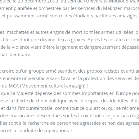
roulée le 23 décembre 2003, au sein de l’Université Mouloud Mam
ement planifiée et orchestrée par les services du Makhzen maro
 et puissamment armé contre des étudiants pacifiques amazighs.
es, machettes et autres engins de mort sont les armes utilisées lor
s blessés dont une dizaine de cas graves. Après les insultes et in
violence vient d’être largement et dangereusement dépassé dans cette région du Sud-Est du Maroc, réputée pour
at identitaire.
 croire qu’un groupe armé scandant des propos racistes et anti-
 enceinte universitaire sans l’aval et la protection des services d
ts du MCA (Mouvement culturel amazigh) !
 que Sa Majesté dépense des sommes importantes en Europe pou
ose la liberté de choix politique avec le respect des identités et de
té et dans l’impunité totale, contre tout ce qui est ou qui se récla
rités marocaines descendues sur les lieux n’ont à ce jour pas dai
elles sont à la recherche de personnes agressées et non des agress
ion et la conduite des opérations ?