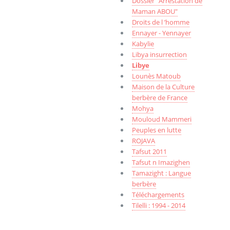
Dossier "Arrestation de
Maman ABOU"
Droits de l ’homme
Ennayer - Yennayer
Kabylie
Libya insurrection
Libye
Lounès Matoub
Maison de la Culture
berbère de France
Mohya
Mouloud Mammeri
Peuples en lutte
ROJAVA
Tafsut 2011
Tafsut n Imazighen
Tamazight : Langue
berbère
Téléchargements
Tilelli : 1994 - 2014