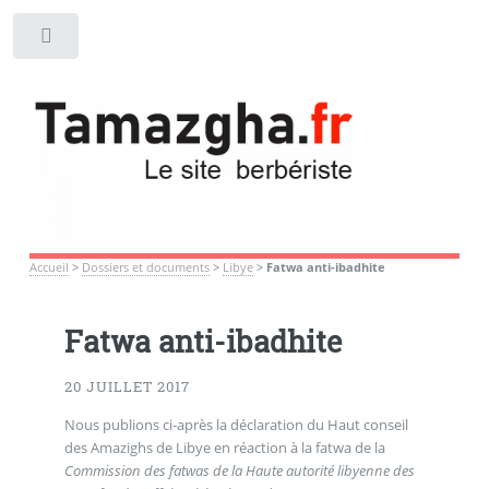
Toggle
Accueil
>
Dossiers et documents
>
Libye
>
Fatwa anti-ibadhite
Fatwa anti-ibadhite
20 JUILLET 2017
Nous publions ci-après la déclaration du Haut conseil
des Amazighs de Libye en réaction à la fatwa de la
Commission des fatwas de la Haute autorité libyenne des