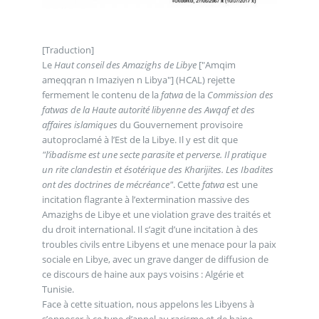
[Traduction]
Le
Haut conseil des Amazighs de Libye
["Amqim
ameqqran n Imaziγen n Libya"] (HCAL) rejette
fermement le contenu de la
fatwa
de la
Commission des
fatwas de la Haute autorité libyenne des Awqaf et des
affaires islamiques
du Gouvernement provisoire
autoproclamé à l’Est de la Libye. Il y est dit que
"l’ibadisme est une secte parasite et perverse. Il pratique
un rite clandestin et ésotérique des Kharijites. Les Ibadites
ont des doctrines de mécréance"
. Cette
fatwa
est une
incitation flagrante à l’extermination massive des
Amazighs de Libye et une violation grave des traités et
du droit international. Il s’agit d’une incitation à des
troubles civils entre Libyens et une menace pour la paix
sociale en Libye, avec un grave danger de diffusion de
ce discours de haine aux pays voisins : Algérie et
Tunisie.
Face à cette situation, nous appelons les Libyens à
s’opposer à ce type d’appel au racisme et de haine.