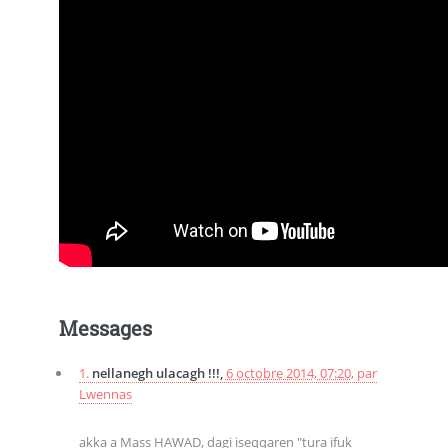
Messages
1.
nellanegh ulacagh !!!,
6 octobre 2014, 07:20
,
par
Lwennas
akka a Mass HAWAD, dagi iseqqaren "tura ifuk