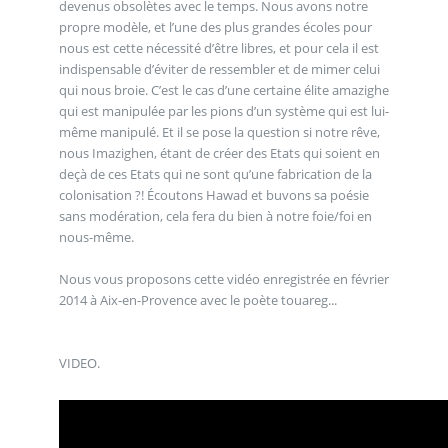
devenus obsolètes avec le temps. Nous avons notre
propre modèle, et l’une des plus grandes écoles pour
nous est cette nécessité d’être libres, et pour cela il est
indispensable d’éviter de ressembler et de mimer celui
qui nous broie. C’est le cas d’une certaine élite amazighe
qui est manipulée par les pions d’un système qui est lui-
même manipulé. Et il se pose la question si notre rêve,
nous Imazighen, étant de créer des Etats qui soient en
deçà de ces Etats qui ne sont qu’une fabrication de la
colonisation ?! Écoutons Hawad et buvons sa poésie
sans modération, cela fera du bien à notre foie/foi en
nous-même.
Nous vous proposons cette vidéo enregistrée en février
2014 à Aix-en-Provence avec le poète touareg...
VIDEO.