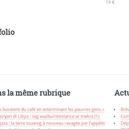
19 €
folio
s la même rubrique
Actu
ls buvaient du café en exterminant les pauvres gens »
Brè
ziɣen di Libya : seg wazbu/résistance ar tnekra (1)
Com
aza : la terre touareg à nouveau ravagée par l’appétit
Dép