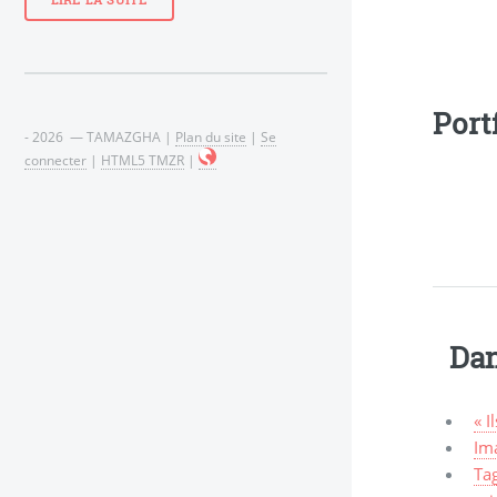
LIRE LA SUITE
Port
- 2026 — TAMAZGHA |
Plan du site
|
Se
connecter
|
HTML5 TMZR
|
Dan
« I
Ima
Tag