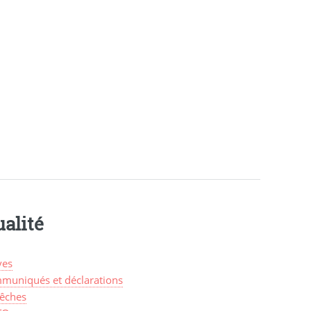
alité
ves
muniqués et déclarations
êches