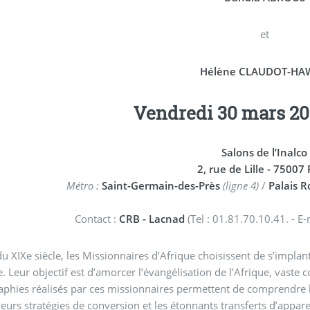
et
Hélène CLAUDOT-HA
Vendredi 30 mars 20
Salons de l’Inalco
2, rue de Lille - 75007 
Métro :
Saint-Germain-des-Près
(ligne 4)
/
Palais 
Contact :
CRB - Lacnad
(Tel : 01.81.70.10.41. - E
 du XIXe siècle, les Missionnaires d’Afrique choisissent de s’impla
e. Leur objectif est d’amorcer l’évangélisation de l’Afrique, vaste 
phies réalisés par ces missionnaires permettent de comprendre leu
et les étonnants transferts d’apparence qui s’opèrent entre Pères Blancs et population