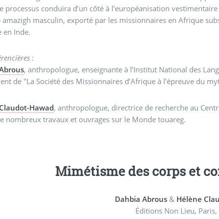
 côté à l’européanisation vestimentaire des Amazighs et, de l’autre, à la mondialisation du
amazigh masculin, exporté par les missionnaires en Afrique sub
 en Inde.
rencières :
Abrous
, anthropologue, enseignante à l’Institut National des Langu
t de "La Société des Missionnaires d’Afrique à l’épreuve du myt
 Claudot-Hawad
, anthropologue, directrice de recherche au Centre
de nombreux travaux et ouvrages sur le Monde touareg.
Mimétisme des corps et c
Dahbia Abrous
&
Hélène Cla
Éditions Non Lieu, Paris,