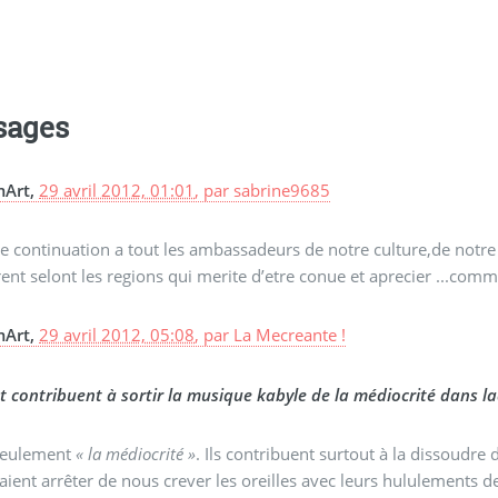
sages
Art,
29 avril 2012, 01:01
,
par
sabrine9685
 continuation a tout les ambassadeurs de notre culture,de notre 
rent selont les regions qui merite d’etre conue et aprecier ...com
Art,
29 avril 2012, 05:08
,
par
La Mecreante !
et contribuent à sortir la musique kabyle de la médiocrité dans la
seulement
« la médiocrité »
. Ils contribuent surtout à la dissoudre 
ient arrêter de nous crever les oreilles avec leurs hululements d