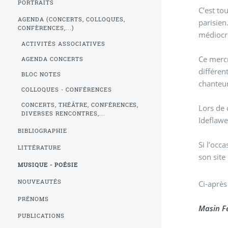
PORTRAITS
C’est tou
AGENDA (CONCERTS, COLLOQUES,
parisien
CONFÈRENCES,...)
médiocri
ACTIVITÉS ASSOCIATIVES
Ce mercr
AGENDA CONCERTS
différen
BLOC NOTES
chanteur
COLLOQUES - CONFÉRENCES
CONCERTS, THÉÂTRE, CONFÉRENCES,
Lors de 
DIVERSES RENCONTRES,...
Ideflawe
BIBLIOGRAPHIE
Si l’occ
LITTÉRATURE
son site
MUSIQUE - POÉSIE
NOUVEAUTÉS
Ci-après
PRÉNOMS
Masin Fe
PUBLICATIONS