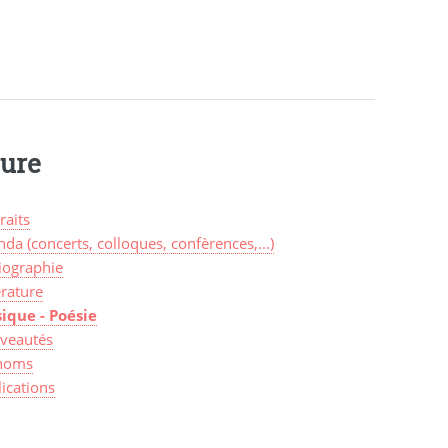
ture
raits
da (concerts, colloques, confèrences,...)
iographie
érature
ique - Poésie
veautés
noms
ications