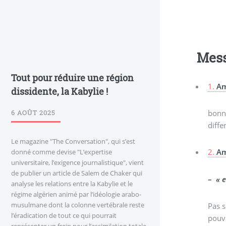
Mes
Tout pour réduire une région
1.
Am
dissidente, la Kabylie !
6 AOÛT 2025
bonne
diffe
Le magazine "The Conversation", qui s’est
2.
Am
donné comme devise "L’expertise
universitaire, l’exigence journalistique", vient
de publier un article de Salem de Chaker qui
–
« 
analyse les relations entre la Kabylie et le
régime algérien animé par l’idéologie arabo-
musulmane dont la colonne vertébrale reste
Pas 
l’éradication de tout ce qui pourrait
pouva
représenter un frein pour l’assimilation totale