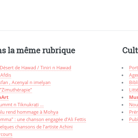
s la même rubrique
Cul
 Désert de Hawad / Tiniri n Hawad
Port
 Afdis
Agen
kfan , Acenyal n imelyan
Bibl
 "Zimuthérapie"
Litt
Art
Mus
ummt n Tiknukraṭi …
Nou
alu rend hommage à Mohya
Pré
emma" : une chanson engagée d’Ali Fettis
Publ
lques chansons de l’artiste Achini
rcours