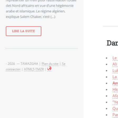
des Nord-africains en vue d’une hégémonie
arabe et islamique. Le régime algérien,
explique Salem Chaker, s’est (…)
LIRE LA SUITE
Dan
Le
- 2026 — TAMAZGHA |
Plan du site
|
Se
Ali
connecter
|
HTML5 TMZR
|
Lu
La
Am
Ḥk
Af
"Y
Que
Pa