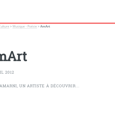
Culture
>
Musique - Poésie
>
AmArt
mArt
IL 2012
AMARNI, UN ARTISTE À DÉCOUVRIR...